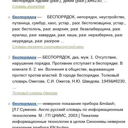
беспорядок Адский (разг.), дикий (разг.),&#8230; …
Словарь эпитетов
беспорядок
— БЕСПОРЯДОК, непорядок, неустройство,
6
путаница, сумбур, хаос, устар., разг. бестолковщина, устар.,
разг. бестолочь, разг. анархия, разг. безалаберщина, разг.
ералаш, разг. кавардак, разг. каша, разг. неразбериха, разг.
неурядица, разг. разгром …
Словарь-тезаурус синонимов русской речи
беспорядок
— БЕСПОРЯДОК, дка, муж. 1. Отсутствие,
7
нарушение порядка. Противник отступает в беспорядке. В
комнате б. 2. мн. Волнения в обществе, выражающие
протест против властей. В городе беспорядки. Толковый
словарь Ожегова. С.И. Ожегов, Н.Ю. Шведова. 1949&#8230;
…
Толковый словарь Ожегова
беспорядок
— неверное показание прибора &mdash;
8
[Л.Г.Суменко. Англо русский словарь по информационным
технологиям. М.: ГП ЦНИИС, 2003.] Тематики
информационные технологии в целом Синонимы неверное
показание прибора EN fouling …