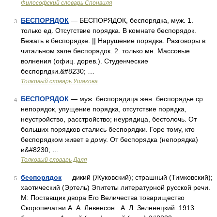
Философский словарь Спонвиля
БЕСПОРЯДОК
— БЕСПОРЯДОК, беспорядка, муж. 1.
3
только ед. Отсутствие порядка. В комнате беспорядок.
Бежать в беспорядке. || Нарушение порядка. Разговоры в
читальном зале беспорядок. 2. только мн. Массовые
волнения (офиц. дорев.). Студенческие
беспорядки.&#8230; …
Толковый словарь Ушакова
БЕСПОРЯДОК
— муж. беспорядица жен. беспорядье ср.
4
непорядок, упущение порядка, отсутствие порядка,
неустройство, расстройство; неурядица, бестолочь. От
больших порядков стались беспорядки. Горе тому, кто
беспорядком живет в дому. От беспорядка (непорядка)
и&#8230; …
Толковый словарь Даля
беспорядок
— дикий (Жуковский); страшный (Тимковский);
5
хаотический (Эртель) Эпитеты литературной русской речи.
М: Поставщик двора Его Величества товарищество
Скоропечатни А. А. Левенсон . А. Л. Зеленецкий. 1913.