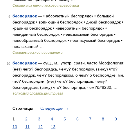
Справочник технического переводчика
беспорядок
— • абсолютный беспорядок • большой
9
беспорядок • вопиющий беспорядок • дикий беспорядок •
крайний беспорядок • невероятный беспорядок •
невиданный беспорядок • невозможный беспорядок •
невообразимый беспорядок • неописуемый беспорядок •
неслыханный …
Словарь русской идиоматики
беспорядок
— сущ., м., употр. сравн. часто Морфология:
10
(нет) чего? беспорядка, чему? беспорядку, (вижу) что?
беспорядок, чем? беспорядком, о чём? о беспорядке; мн.
что? беспорядки, (нет) чего? беспорядков, чему?
беспорядкам, (вижу) что? беспорядки, чем?&#8230; …
Толковый словарь Дмитриева
Страницы
Следующая
→
1
2
3
4
5
6
7
8
9
10
11
12
13