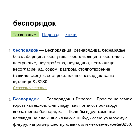
беспорядок
Толкование
Перевод
Книги
беспорядок
— Беспорядица, безнарядица, безнарядье,
1
безалаберщина, беспутица, бестолковщина, бестолочь,
нестроение, неустройство, неурядица, нескладица,
несогласие, ад, содом, разгром, столпотворение
(вавилонское), светопреставленье, кавардак, каша,
путаница,&#8230; …
Словарь синонимов
Беспорядок
— Беспорядок ♦ Desorde Бросьте на землю
2
горсть камешков. Они упадут как попало, производя
впечатление беспорядка. Если бы вдруг камешки
неожиданно сложились в какую нибудь легко узнаваемую
фигуру, например шестиугольник или человеческое&#8230;
…